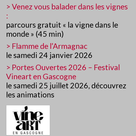
> Venez vous balader dans les vignes
NOS HAUTS DE GAMME
:
EFFERVESCENT ET JUS DE RAISIN
parcours gratuit « la vigne dans le
NOS ARMAGNACS
monde » (45 min)
VISITER
> Flamme de l’Armagnac
le samedi 24 janvier 2026
VISITE & DÉCOUVERTE
> Portes Ouvertes 2026 – Festival
BALADE DANS LES VIGNES
Vineart en Gascogne
FLAMME DE L’ARMAGNAC
le samedi 25 juillet 2026, découvrez
les animations
PORTES OUVERTES (VINEART)
POUR LES GROUPES
COMMANDER
CONTACT